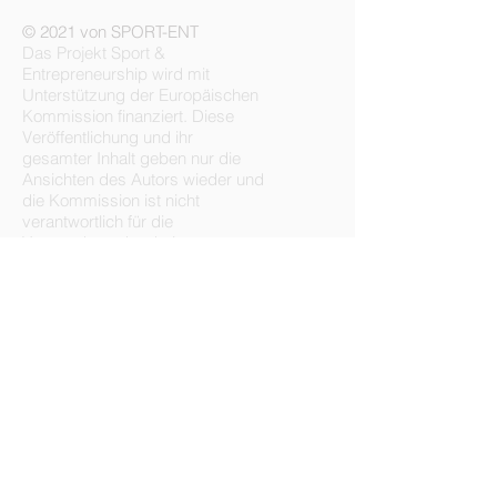
© 2021 von SPORT-ENT
Das Projekt Sport &
Entrepreneurship wird mit
Unterstützung der Europäischen
Kommission finanziert. Diese
Veröffentlichung und ihr
gesamter Inhalt geben nur die
Ansichten des Autors wieder und
die Kommission ist nicht
verantwortlich für die
Verwendung der darin
enthaltenen Informationen.
Datenschutzerklärung
Haftungsausschluss für
Übersetzungen
​
Email:
sport-
ent@euroconsult.co.uk
Projektwebsite:
www.sportent.org