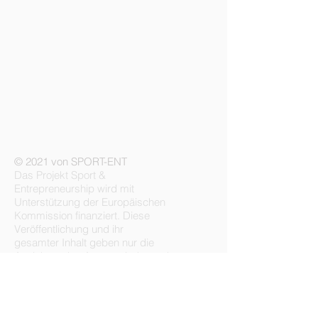
© 2021 von SPORT-ENT
Das Projekt Sport &
Entrepreneurship wird mit
Unterstützung der Europäischen
Kommission finanziert. Diese
Veröffentlichung und ihr
gesamter Inhalt geben nur die
Ansichten des Autors wieder und
die Kommission ist nicht
verantwortlich für die
Verwendung der darin
enthaltenen Informationen.